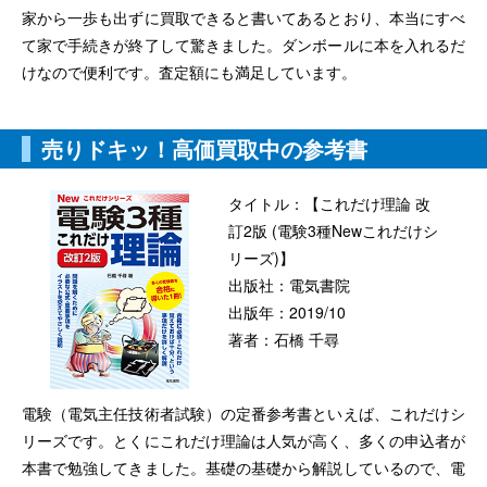
家から一歩も出ずに買取できると書いてあるとおり、本当にすべ
て家で手続きが終了して驚きました。ダンボールに本を入れるだ
けなので便利です。査定額にも満足しています。
売りドキッ！高価買取中の参考書
タイトル：
【これだけ理論 改
訂2版 (電験3種Newこれだけシ
リーズ)】
出版社：
電気書院
出版年：
2019/10
著者：
石橋 千尋
電験（電気主任技術者試験）の定番参考書といえば、これだけシ
リーズです。とくにこれだけ理論は人気が高く、多くの申込者が
本書で勉強してきました。基礎の基礎から解説しているので、電