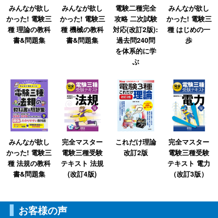
みんなが欲し
みんなが欲し
電験二種完全
みんなが欲し
かった! 電験三
かった! 電験三
攻略 二次試験
かった! 電験三
種 理論の教科
種 機械の教科
対応(改訂2版):
種 はじめの一
書&問題集
書&問題集
過去問240問
歩
を体系的に学
ぶ
みんなが欲し
完全マスター
これだけ理論
完全マスター
かった! 電験三
電験三種受験
改訂2版
電験三種受験
種 法規の教科
テキスト 法規
テキスト 電力
書&問題集
(改訂4版)
（改訂3版）
お客様の声